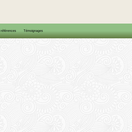
références
Témoignages