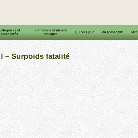
Entreprises et
Formations et ateliers
Qui suis-je ?
Ma philosophie
Mes 
collectivités
pratiques
l – Surpoids fatalité